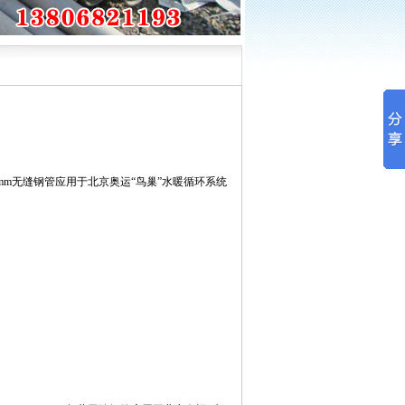
9mm无缝钢管应用于北京奥运“鸟巢”水暖循环系统