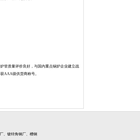
锅炉管质量评价良好，与国内重点锅炉企业建立战
获AAA级供货商称号。
管厂、镀锌角钢厂、槽钢