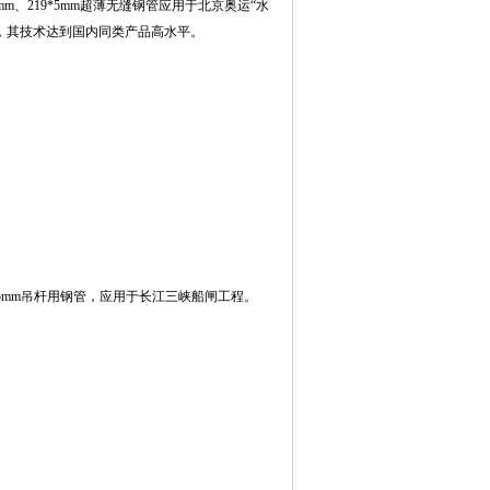
4mm、219*5mm超薄无缝钢管应用于北京奥运“水
，其技术达到国内同类产品高水平。
*25mm吊杆用钢管，应用于长江三峡船闸工程。